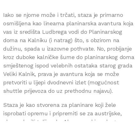
Iako se njome može i trčati, staza je primarno
osmišljena kao linearna planinarska avantura koja
vas iz središta Ludbrega vodi do Planinarskog
doma na Kalniku (i natrag) što, s obzirom na
dužinu, spada u izazovne pothvate. No, probijanje
kroz duboke kalničke šume do planinarskog doma
smještenog ispod velebnih ostataka starog grada
Veliki Kalnik, prava je avantura koja se može
pretvoriti u lijepi dvodnevni izlet (mogućnost
shuttle prijevoza do uz prethodnu najavu).
Staza je kao stvorena za planinare koji žele
isprobati opremu i pripremiti se za austrijske,
slovenske ili talijanske Alpe, posebice zbog
postojeće Via Ferrate zvane „7 zubi“ na samom
Kalniku.