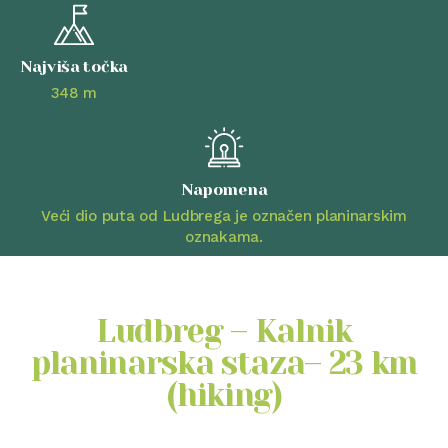
Najviša točka​
348 m
Napomena
Veći dio puta od Ludbrega je označen planinarskim
oznakama.
Ludbreg – Kalnik
planinarska staza– 23 km
(hiking)