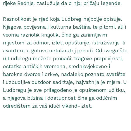
rijeke Bednje, zaslužuje da o njoj pričaju legende.
Raznolikost je riječ koja Ludbreg najbolje opisuje.
Njegova povijesna i kulturna baština te pitomi, ali i
veoma raznolik krajolik, čine ga zanimljivim
mjestom za odmor, izlet, opuštanje, istraživanje ili
avanturu u gotovo netaknutoj prirodi. Od svega što
u Ludbregu možete pronaći: tragove prapovijesti,
ostatke antičkih vremena, srednjovjekovne i
barokne dvorce i crkve, nadaleko poznato svetište
i uzbudljive outdoor sadržaje, najvažnija je mjera. U
Ludbregu je sve prilagođeno je opuštenom užitku,
a njegova blizina i dostupnost čine ga odličnim
odredištem za vaš idući vikend-izlet.