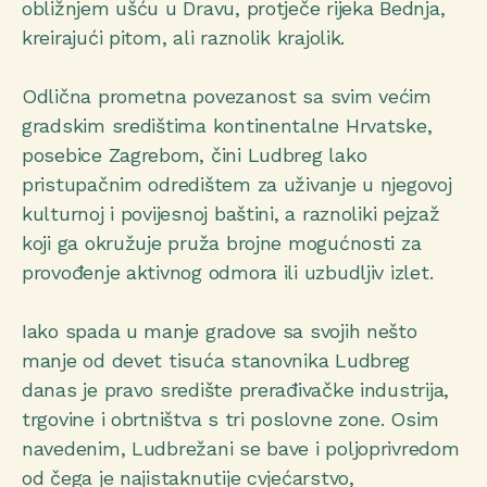
obližnjem ušću u Dravu, protječe rijeka Bednja,
kreirajući pitom, ali raznolik krajolik.
Odlična prometna povezanost sa svim većim
gradskim središtima kontinentalne Hrvatske,
posebice Zagrebom, čini Ludbreg lako
pristupačnim odredištem za uživanje u njegovoj
kulturnoj i povijesnoj baštini, a raznoliki pejzaž
koji ga okružuje pruža brojne mogućnosti za
provođenje aktivnog odmora ili uzbudljiv izlet.
Iako spada u manje gradove sa svojih nešto
manje od devet tisuća stanovnika Ludbreg
danas je pravo središte prerađivačke industrija,
trgovine i obrtništva s tri poslovne zone. Osim
navedenim, Ludbrežani se bave i poljoprivredom
od čega je najistaknutije cvjećarstvo,