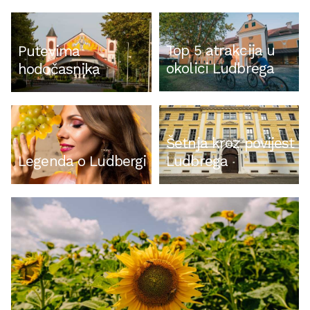
Top 5 atrakcija u
Putevima
okolici Ludbrega
hodočasnika
Šetnja kroz povijest
Ludbrega
Legenda o Ludbergi